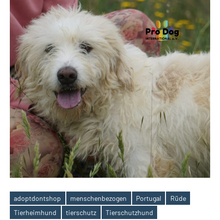
adoptdontshop
menschenbezogen
Portugal
Rüde
Schlagwörter
Tierheimhund
tierschutz
Tierschutzhund