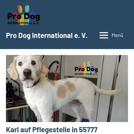
Zum
Inhalt
springen
Pro Dog International e. V.
Menü
Karl auf Pflegestelle in 55777