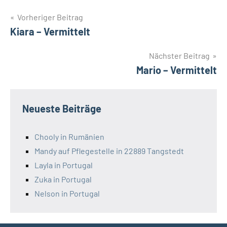
Beitragsnavigation
Vorheriger Beitrag
Kiara – Vermittelt
Nächster Beitrag
Mario – Vermittelt
Neueste Beiträge
Chooly in Rumänien
Mandy auf Pflegestelle in 22889 Tangstedt
Layla in Portugal
Zuka in Portugal
Nelson in Portugal