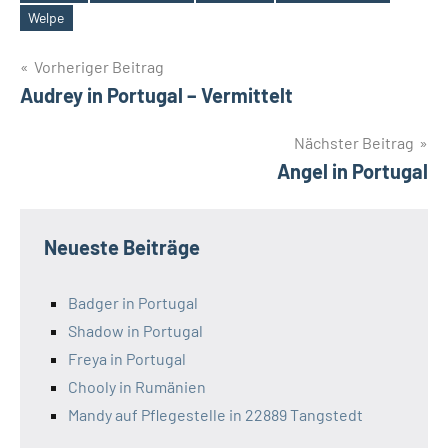
Schlagwörter
Welpe
Beitragsnavigation
Vorheriger Beitrag
Audrey in Portugal – Vermittelt
Nächster Beitrag
Angel in Portugal
Neueste Beiträge
Badger in Portugal
Shadow in Portugal
Freya in Portugal
Chooly in Rumänien
Mandy auf Pflegestelle in 22889 Tangstedt