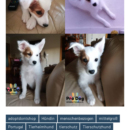
adoptdontshop
Hündin
menschenbezogen
mittelgroß
Portugal
Tierheimhund
tierschutz
Tierschutzhund