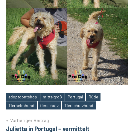
adoptdontshop
mittelgroß
Portugal
Rüde
Schlagwörter
Tierheimhund
tierschutz
Tierschutzhund
Beitragsnavigation
Vorheriger Beitrag
Julietta in Portugal – vermittelt