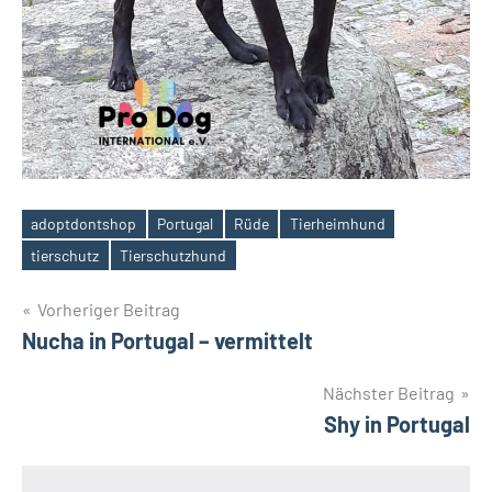
adoptdontshop
Portugal
Rüde
Tierheimhund
Schlagwörter
tierschutz
Tierschutzhund
Beitragsnavigation
Vorheriger Beitrag
Nucha in Portugal – vermittelt
Nächster Beitrag
Shy in Portugal