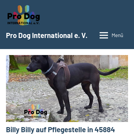
Zum
Inhalt
springen
Pro Dog International e. V.
Menü
Billy Billy auf Pflegestelle in 45884