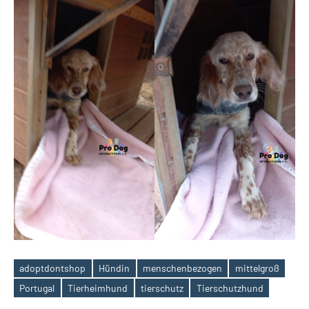
adoptdontshop
Hündin
menschenbezogen
mittelgroß
Schlagwörter
Portugal
Tierheimhund
tierschutz
Tierschutzhund