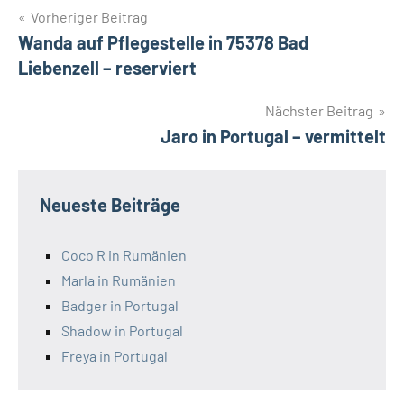
Beitragsnavigation
Vorheriger Beitrag
Wanda auf Pflegestelle in 75378 Bad
Liebenzell – reserviert
Nächster Beitrag
Jaro in Portugal – vermittelt
Neueste Beiträge
Coco R in Rumänien
Marla in Rumänien
Badger in Portugal
Shadow in Portugal
Freya in Portugal