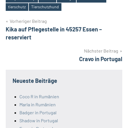
Schlagwörter
tierschutz
Tierschutzhund
Beitragsnavigation
Vorheriger Beitrag
Kika auf Pflegestelle in 45257 Essen –
reserviert
Nächster Beitrag
Cravo in Portugal
Neueste Beiträge
Coco R in Rumänien
Marla in Rumänien
Badger in Portugal
Shadow in Portugal