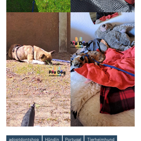
adoptdontshop
Hündin
Portugal
Tierheimhund