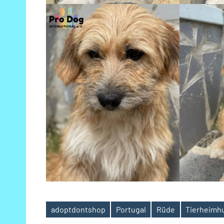
adoptdontshop
Portugal
Rüde
Tierheimh
Schlagwörter