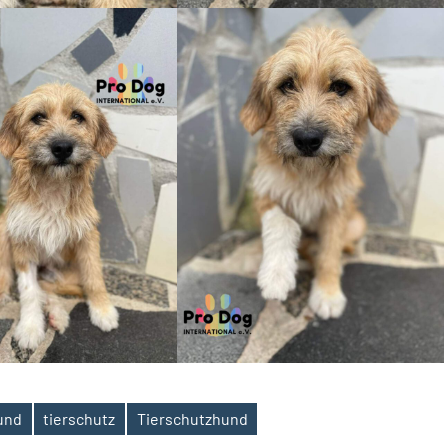
und
tierschutz
Tierschutzhund