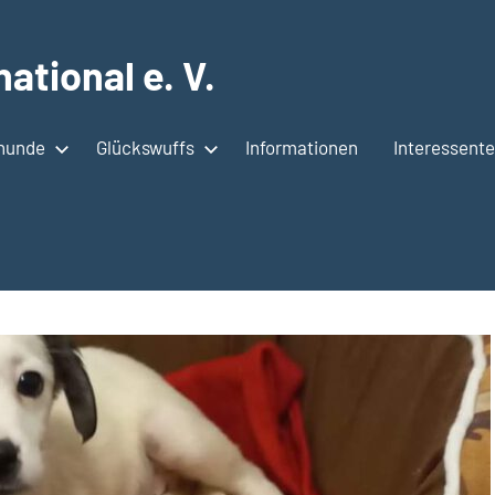
ational e. V.
shunde
Glückswuffs
Informationen
Interessent