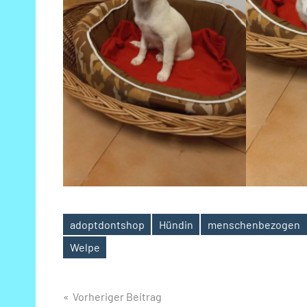
adoptdontshop
Hündin
menschenbezogen
Schlagwörter
Welpe
Beitragsnavigation
Vorheriger Beitrag