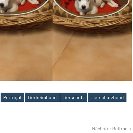
Portugal
Tierheimhund
tierschutz
Tierschutzhund
Nächster Beitrag