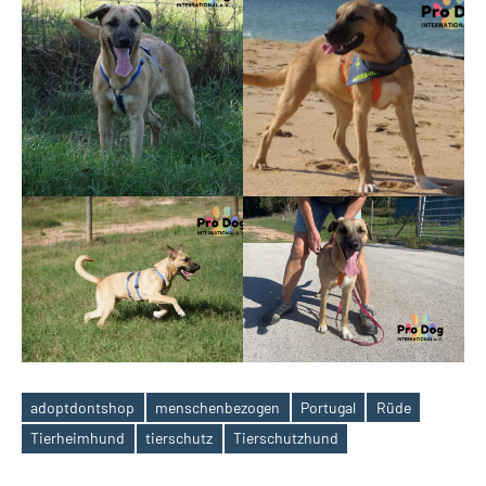
adoptdontshop
menschenbezogen
Portugal
Rüde
Schlagwörter
Tierheimhund
tierschutz
Tierschutzhund