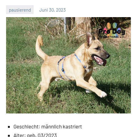
pausierend
Juni 30, 2023
Petra
Geschlecht: männlich kastriert
Alter: geb. 03/2023