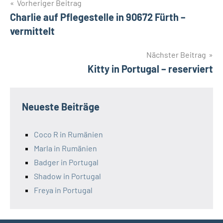
Beitragsnavigation
Vorheriger Beitrag
Charlie auf Pflegestelle in 90672 Fürth –
vermittelt
Nächster Beitrag
Kitty in Portugal – reserviert
Neueste Beiträge
Coco R in Rumänien
Marla in Rumänien
Badger in Portugal
Shadow in Portugal
Freya in Portugal