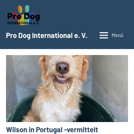
Zum
Inhalt
springen
Pro Dog International e. V.
Menü
Wilson in Portugal -vermittelt