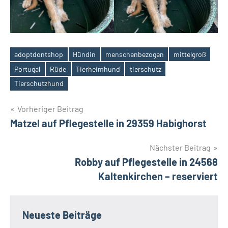
adoptdontshop
Hündin
menschenbezogen
mittelgroß
Portugal
Rüde
Tierheimhund
tierschutz
Schlagwörter
Tierschutzhund
Beitragsnavigation
Vorheriger Beitrag
Matzel auf Pflegestelle in 29359 Habighorst
Nächster Beitrag
Robby auf Pflegestelle in 24568
Kaltenkirchen – reserviert
Neueste Beiträge