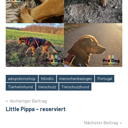
adoptdontshop
Hündin
menschenbezogen
Portugal
Schlagwörter
Tierheimhund
tierschutz
Tierschutzhund
Beitragsnavigation
Vorheriger Beitrag
Little Pippa – reserviert
Nächster Beitrag