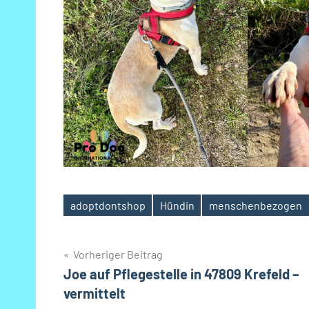
adoptdontshop
Hündin
menschenbezogen
Schlagwörter
Beitragsnavigation
Vorheriger Beitrag
Joe auf Pflegestelle in 47809 Krefeld –
vermittelt