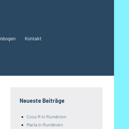
enbogen
Kontakt
Neueste Beiträge
Coco R in Rumänien
Marla in Rumänien