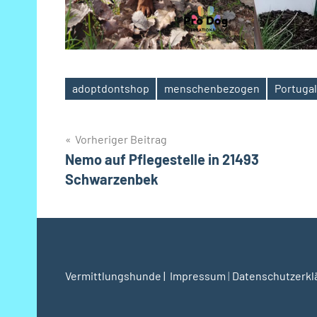
adoptdontshop
menschenbezogen
Portugal
Schlagwörter
Beitragsnavigation
Vorheriger Beitrag
Nemo auf Pflegestelle in 21493
Schwarzenbek
Vermittlungshunde | I
mpressum
|
Datenschutzerkl