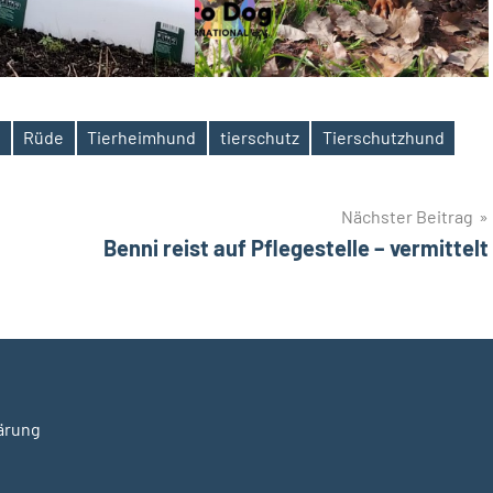
Rüde
Tierheimhund
tierschutz
Tierschutzhund
Nächster Beitrag
Benni reist auf Pflegestelle – vermittelt
ärung