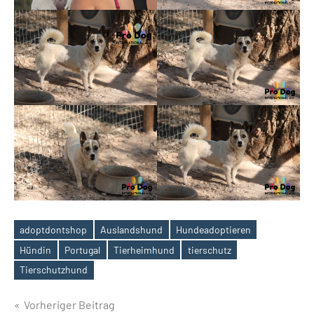
adoptdontshop
Auslandshund
Hundeadoptieren
Hündin
Portugal
Tierheimhund
tierschutz
Schlagwörter
Tierschutzhund
Beitragsnavigation
Vorheriger Beitrag