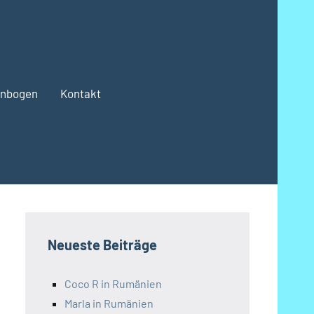
enbogen
Kontakt
Neueste Beiträge
Coco R in Rumänien
Marla in Rumänien