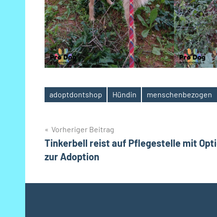
adoptdontshop
Hündin
menschenbezogen
Schlagwörter
Beitragsnavigation
Vorheriger Beitrag
Tinkerbell reist auf Pflegestelle mit Opt
zur Adoption