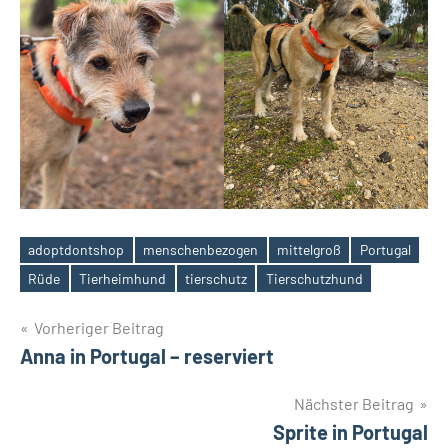
adoptdontshop
menschenbezogen
mittelgroß
Portugal
Schlagwörter
Rüde
Tierheimhund
tierschutz
Tierschutzhund
Beitragsnavigation
Vorheriger Beitrag
Anna in Portugal – reserviert
Nächster Beitrag
Sprite in Portugal