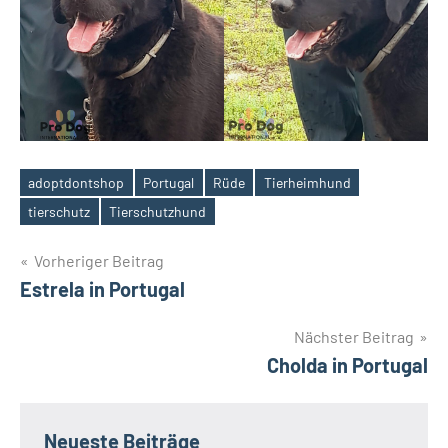
adoptdontshop
Portugal
Rüde
Tierheimhund
Schlagwörter
tierschutz
Tierschutzhund
Beitragsnavigation
Vorheriger Beitrag
Estrela in Portugal
Nächster Beitrag
Cholda in Portugal
Neueste Beiträge