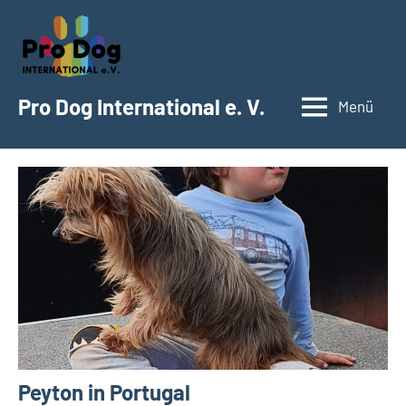
Zum
Inhalt
springen
Pro Dog International e. V.
Menü
Peyton in Portugal