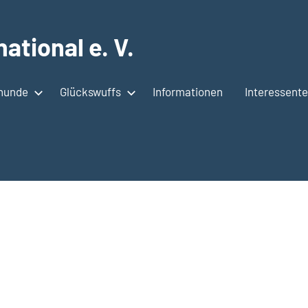
ational e. V.
shunde
Glückswuffs
Informationen
Interessent