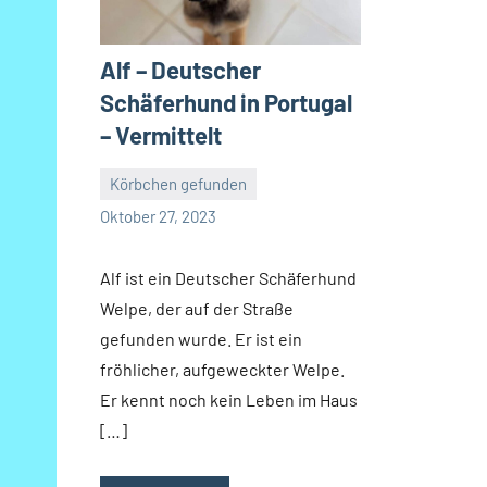
Alf – Deutscher
Schäferhund in Portugal
– Vermittelt
Körbchen gefunden
Petra
Oktober 27, 2023
Alf ist ein Deutscher Schäferhund
Welpe, der auf der Straße
gefunden wurde. Er ist ein
fröhlicher, aufgeweckter Welpe.
Er kennt noch kein Leben im Haus
[…]