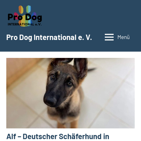
Zum
Inhalt
springen
Pro Dog International e. V.
Menü
Alf – Deutscher Schäferhund in