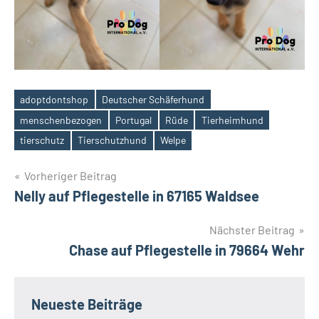
adoptdontshop
Deutscher Schäferhund
menschenbezogen
Portugal
Rüde
Tierheimhund
Schlagwörter
tierschutz
Tierschutzhund
Welpe
Beitragsnavigation
Vorheriger Beitrag
Nelly auf Pflegestelle in 67165 Waldsee
Nächster Beitrag
Chase auf Pflegestelle in 79664 Wehr
Neueste Beiträge