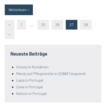
Weiterlesen
Seitennummerierung
Vorherige
«
1
…
25
26
27
28
Beiträge
der
Nächste
»
Beiträge
Beiträge
Neueste Beiträge
Chooly in Rumänien
Mandy auf Pflegestelle in 22889 Tangstedt
Layla in Portugal
Zuka in Portugal
Nelson in Portugal