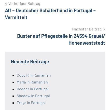
Beitragsnavigation
Vorheriger Beitrag
Alf – Deutscher Schäferhund in Portugal –
Vermittelt
Nächster Beitrag
Buster auf Pflegestelle in 24594 Grauel/
Hohenweststedt
Neueste Beiträge
Coco R in Rumänien
Marla in Rumänien
Badger in Portugal
Shadow in Portugal
Freya in Portugal