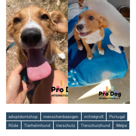
adoptdontshop
menschenbezogen
mittelgroß
Portugal
Schlagwörter
Rüde
Tierheimhund
tierschutz
Tierschutzhund
Welpe